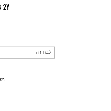
8 2Y
לבחירה
מאפ
חומר: מעטפת כבל