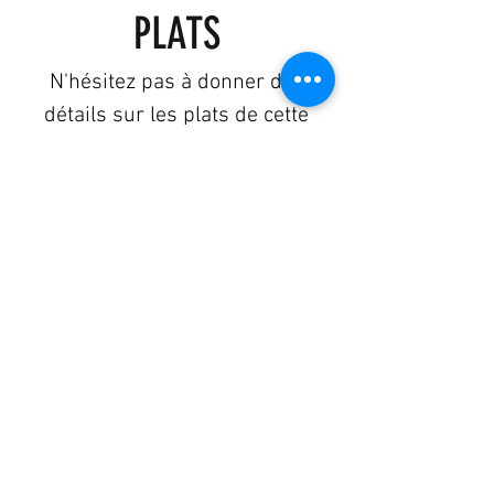
PLATS
N'hésitez pas à donner des
détails sur les plats de cette
section. Par exemple : Tous nos
plats peuvent être préparés
sans sel, sans huile etc.
CECI EST VOTRE PREMIER
ÉLÉMENT
Penne aglio e olio, ail, persil, parmesan
et basilic
‏12 ‏€